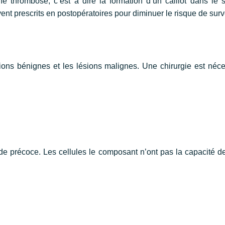
une thrombose, c’est à dire la formation d’un caillot dans l
ent prescrits en postopératoires pour diminuer le risque de su
ésions bénignes et les lésions malignes. Une chirurgie est néc
ade précoce. Les cellules le composant n’ont pas la capacité