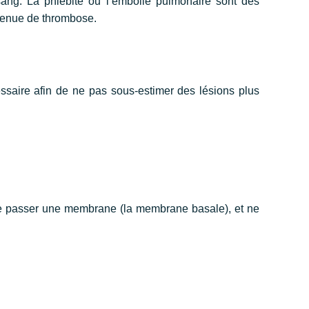
e sang. La phlébite ou l’embolie pulmonaire sont des
rvenue de thrombose.
essaire afin de ne pas sous-estimer des lésions plus
 de passer une membrane (la membrane basale), et ne