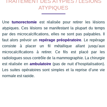
TRAITEMENT DES ATYPIES / LÉSIONS
ATYPIQUES
Une
tumorectomie
est réalisée pour retirer les lésions
atypiques. Ces lésions se manifestant la plupart du temps
par des microcalcifications, elles ne sont pas palpables. Il
faut alors prévoir un
repérage préopératoire
. Le repérage
consiste à placer un fil métallique allant jusqu’aux
microcalcifications à retirer. Ce fils est placé par les
radiologues sous contrôle de la mammographie. La chirurgie
est réalisée en
ambulatoire
(pas de nuit d’hospitalisation).
Les suites opératoires sont simples et la reprise d’une vie
normale est rapide.
Les lésions retirées sont adressées en
anatomopathologie
pour l’analyse complète.
En cas de découverte d’un diagnostic de cancer sur la pièce