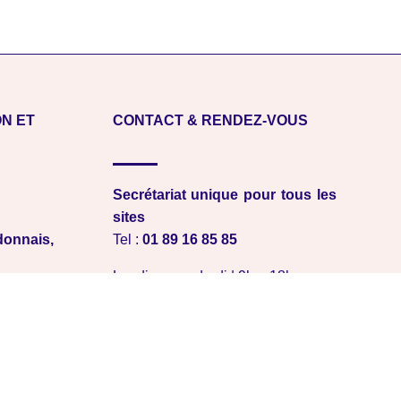
ON ET
CONTACT & RENDEZ-VOUS
Secrétariat unique pour tous les
sites
onnais,
Tel :
01 89 16 85 85
Lundi au vendredi | 9h – 18h
ieu
Formulaire de contact
aris
Cliquez ici ←
Contact URGENCE
, 95120