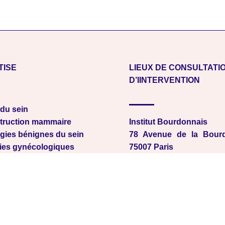
TISE
LIEUX DE CONSULTATI
D’IINTERVENTION
du sein
truction mammaire
Institut Bourdonnais
gies bénignes du sein
78 Avenue de la Bourd
ies gynécologiques
75007 Paris
Clinique Saint Jean de D
2 Rue Rousselet, 75007 P
Clinique Claude Bernard
9 avenue Louis Armand