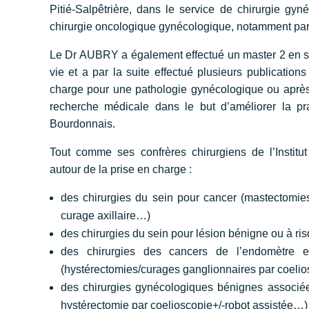
Pitié-Salpêtrière, dans le service de chirurgie gy
chirurgie oncologique gynécologique, notamment par l
Le Dr AUBRY a également effectué un master 2 en stat
vie et a par la suite effectué plusieurs publication
charge pour une pathologie gynécologique ou après 
recherche médicale dans le but d’améliorer la prati
Bourdonnais.
Tout comme ses confrères chirurgiens de l’Institut 
autour de la prise en charge :
des chirurgies du sein pour cancer (mastectomies 
curage axillaire…)
des chirurgies du sein pour lésion bénigne ou à r
des chirurgies des cancers de l’endomètre e
(hystérectomies/curages ganglionnaires par coelio
des chirurgies gynécologiques bénignes associée
hystérectomie par coelioscopie+/-robot assistée…)